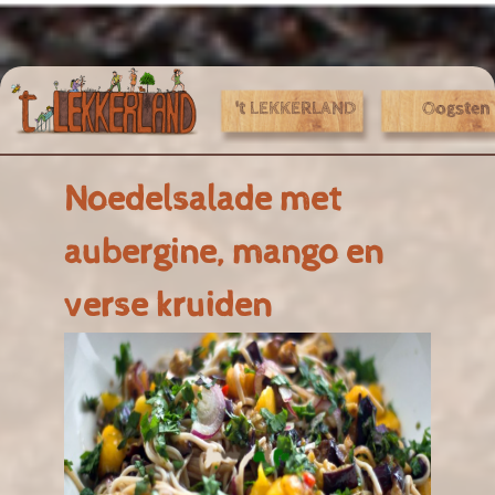
Jump to navigation
't LEKKERLAND
Oogsten
Noedelsalade met
aubergine, mango en
verse kruiden