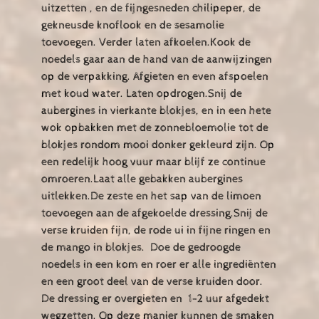
uitzetten , en de fijngesneden chilipeper, de
gekneusde knoflook en de sesamolie
toevoegen. Verder laten afkoelen.Kook de
noedels gaar aan de hand van de aanwijzingen
op de verpakking. Afgieten en even afspoelen
met koud water. Laten opdrogen.Snij de
aubergines in vierkante blokjes, en in een hete
wok opbakken met de zonnebloemolie tot de
blokjes rondom mooi donker gekleurd zijn. Op
een redelijk hoog vuur maar blijf ze continue
omroeren.Laat alle gebakken aubergines
uitlekken.De zeste en het sap van de limoen
toevoegen aan de afgekoelde dressing.Snij de
verse kruiden fijn, de rode ui in fijne ringen en
de mango in blokjes. Doe de gedroogde
noedels in een kom en roer er alle ingrediënten
en een groot deel van de verse kruiden door.
De dressing er overgieten en 1-2 uur afgedekt
wegzetten. Op deze manier kunnen de smaken