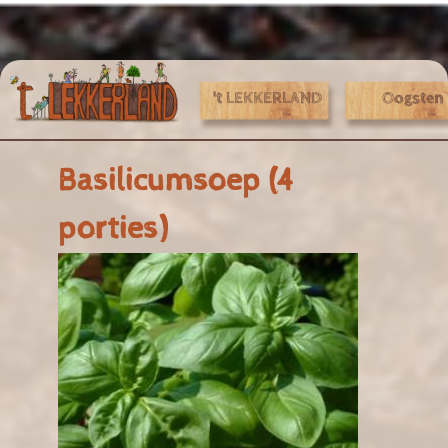
Jump to navigation
't LEKKERLAND
Oogsten
Basilicumsoep (4
porties)