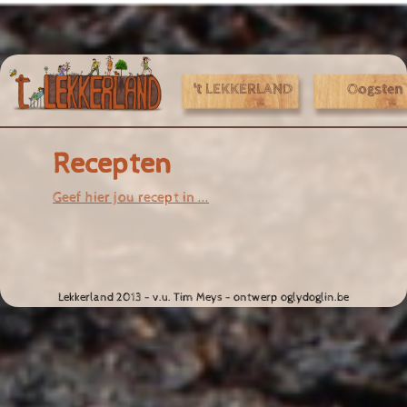
Jump to navigation
't LEKKERLAND
Oogsten
Recepten
Geef hier jou recept in ...
Lekkerland 2013 - v.u. Tim Meys - ontwerp oglydoglin.be